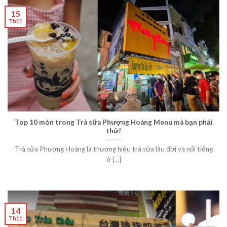
15
Th11
Top 10 món trong Trà sữa Phượng Hoàng Menu mà bạn phải
thử!
Trà sữa Phượng Hoàng là thương hiệu trà sữa lâu đời và nổi tiếng
ở [...]
14
Th11