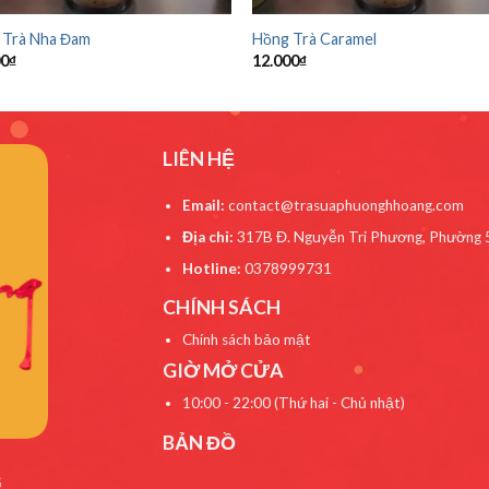
 Trà Nha Đam
Hồng Trà Caramel
00
₫
12.000
₫
LIÊN HỆ
Email:
contact@trasuaphuonghhoang.com
Địa chỉ:
317B Đ. Nguyễn Tri Phương, Phường 5,
Hotline:
0378999731
CHÍNH SÁCH
Chính sách bảo mật
GIỜ MỞ CỬA
10:00 - 22:00 (Thứ hai - Chủ nhật)
BẢN ĐỒ
G